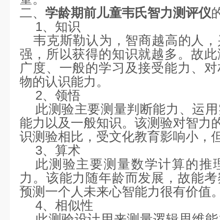
的
林传鼎
和
张厚粲
教授修订，使之
童。
二、
学龄期前儿童韦氏智力测评仪
1
、知识
韦克斯勒
认为，智商越高的人，
强，所以获得的知识就越多。故此
广度、一般的学习及接受能力、对
物的认识能力。
2
、领悟
此测验主要测量
判断能力
、运用
能力以及
一般知识
。该测验对智力
识测验相比，受
文化教育
影响小，
3
、算术
此测验主要测量数学计算的
推
力。该能力随年龄而发展，故能考
预测一个人未来心智能力很有价值