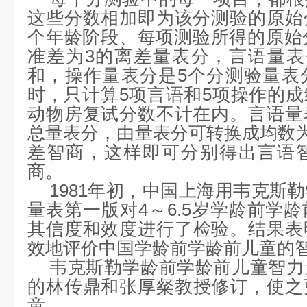
分数转换成量表分。
每个分测验中的每一项目，都根
这些分数相加即为该分测验的原始
个年龄阶段、每项测验所得的原始
准差为
3
的离差量表分，言语量表
和，操作量表分是
5
个分测验量表
时，只计算
5
项言语和
5
项操作的成
动物房复试分数不计在内。言语量
总量表分，由量表分可转换成均数
差智商
，这样即可分别得出言语
商。
1981
年初，中国上海用韦克斯勒
量表第一版对
4
～
6.5
岁学龄前学龄
其
信度
和
效度
进行了检验。结果表
效地评价中国学龄前学龄前儿童的
韦克斯勒学龄前学龄前儿童智力