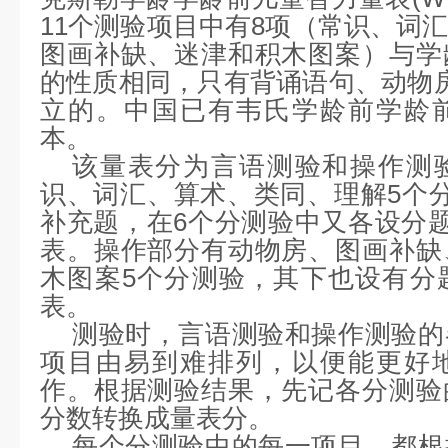
用于
2
岁
6
个月～
7
岁
3
月幼儿的智力
克斯勒学龄学龄前儿童智力量表
(W
11
个测验项目中有
8
项（常识、词
图画补缺、迷津和积木图案）与学
的性质相同，只有背诵语句、动物
立的。中国已有韦氏学龄前学龄
本。
该量表分为言语测验和操作测
识、词汇、算术、类同、理解
5
个
补充题，在
6
个分测验中又各设分
表。操作部分有动物房、图画补缺
木图案
5
个分测验，其下也设有分
表。
测验时，言语测验和操作测验的
项目由易到难排列，以便能更好
作。根据测验结果，先记各分测验