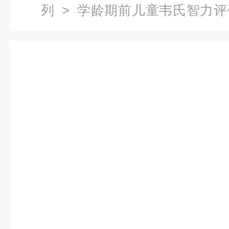
列
>
学龄期前儿童韦氏智力评
学龄期前儿童韦氏智力测评仪