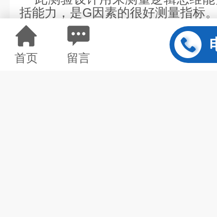
4
、相似性
此测验设计用来测量
逻辑思维能
括能力
，是
G
因素的很好测量指标
5
、数字广度
首页
留言
此测验主要测量人的注意力和
短
表明，
数字广度测验
对智力较低者
但对智力较高者实际测量的是注意
6
、词汇
本测验主要测量人的言语理解能
关，同时能在一定程度上了解其知
究表明，它是测量智力
G
因素的最
其记分较麻烦，评分标准难掌握，
7
、数字符号
该测验主要测量一般的学习能力
性，以及
动机强度
等。该测验与工
缺陷有关，不能很好地测量智力的