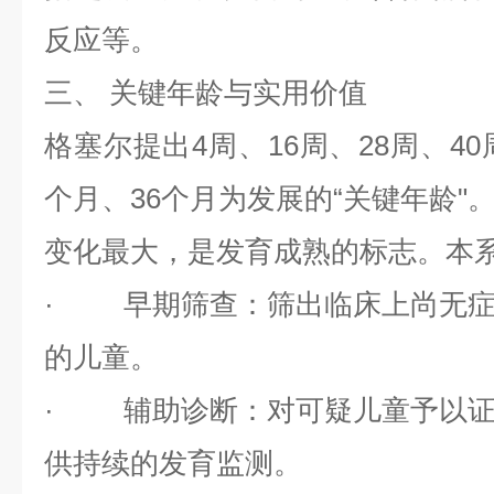
反应等。
三、
关键年龄与实用价值
格塞尔提出
4
周、
16
周、
28
周、
40
个月、
36
个月为发展的“关键年龄"
变化最大，是发育成熟的标志。本
·
早期筛查
：筛出临床上尚无
的儿童。
·
辅助诊断
：对可疑儿童予以
供持续的发育监测。