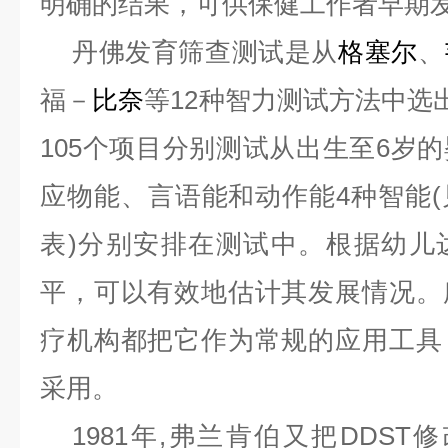
明确的结果，可供保健工作者早期
丹佛发育筛查测试是从
格塞尔
、
福－
比奈
等
12
种智力测试方法中选
105
个项目分别测试从出生至
6
岁的
应物能、言语能和动作能
4
种智能
(
表
)
分别安排在测试中。根据幼儿
平，可以有效地估计其发展情况。
疗机构都把它作为常规的应用工具
采用。
1981
年
,
弗兰肯伯又把
DDST
修